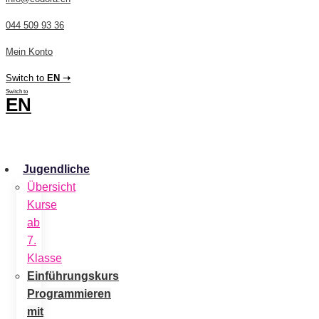
044 509 93 36
Mein Konto
Switch to
EN ➝
Switch to
EN
CHF
0.00
0
Cart
Jugendliche
Übersicht
Kurse
ab
7.
Klasse
Einführungskurs
Programmieren
mit