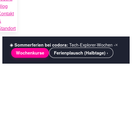
Blog
Kontakt
&
Standort
Tech-Explorer-Wochen ›
☀️ Sommerferien bei codora:
×
Wochenkurse
Ferienplausch (Halbtage) ›