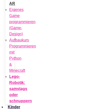
AR
Eigenes
Game
programmieren
(Game-
Design)
Aufbaukurs
Programmieren
mit
Python
&
Minecraft
Lego-
Robotik:
samstags
oder
schnuppern
Kinder