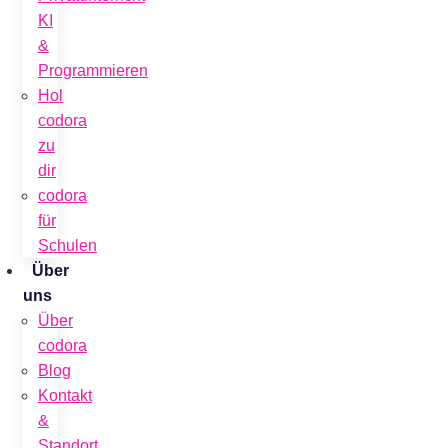
KI
&
Programmieren
Hol
codora
zu
dir
codora
für
Schulen
Über
uns
Über
codora
Blog
Kontakt
&
Standort