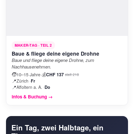
MAKER-TAG · TEIL 2
Baue & fliege deine eigene Drohne
Baue und fliege deine eigene Drohne, zum
Nachhausenehmen.
🧒
💰
10–15 Jahre
·
CHF 137
statt 218
📍
Zürich ·
Fr
📍
Affoltern a. A. ·
Do
Infos & Buchung →
Ein Tag, zwei Halbtage, ein