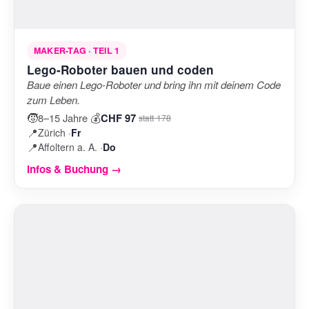
MAKER-TAG · TEIL 1
Lego-Roboter bauen und coden
Baue einen Lego-Roboter und bring ihn mit deinem Code
zum Leben.
🧒
💰
8–15 Jahre
·
CHF 97
statt 178
📍
Zürich ·
Fr
📍
Affoltern a. A. ·
Do
Infos & Buchung →