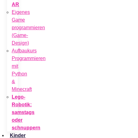
AR
Eigenes
Game
programmieren
(Game-
Design)
Aufbaukurs
Programmieren
mit
Python
&
Minecraft
Lego-
Robotik:
samstags
oder
schnuppern
Kinder