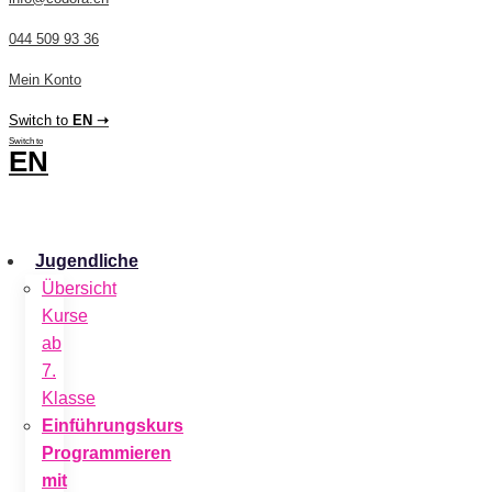
044 509 93 36
Mein Konto
Switch to
EN ➝
Switch to
EN
CHF
0.00
0
Cart
Jugendliche
Übersicht
Kurse
ab
7.
Klasse
Einführungskurs
Programmieren
mit