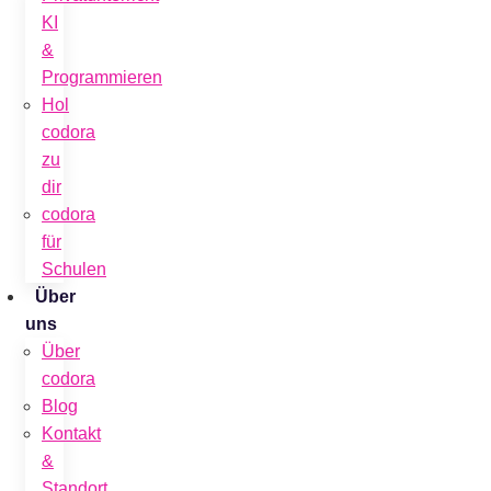
KI
&
Programmieren
Hol
codora
zu
dir
codora
für
Schulen
Über
uns
Über
codora
Blog
Kontakt
&
Standort