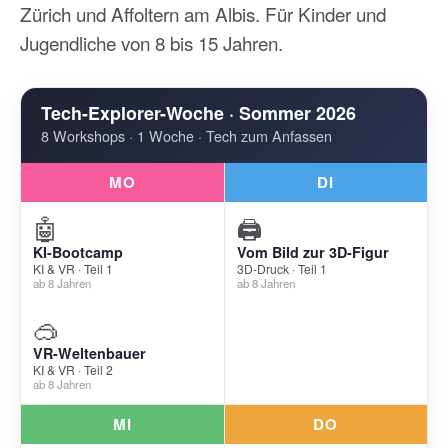
Zürich und Affoltern am Albis. Für Kinder und
Jugendliche von 8 bis 15 Jahren.
Tech-Explorer-Woche · Sommer 2026
8 Workshops · 1 Woche · Tech zum Anfassen
MO
DI
🤖
🖨️
KI-Bootcamp
Vom Bild zur 3D-Figur
KI & VR · Teil 1
3D-Druck · Teil 1
ab 8 Jahren
ab 8 Jahren
🥽
VR-Weltenbauer
KI & VR · Teil 2
ab 8 Jahren
MI
DO