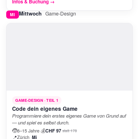
Infos & Buchung →
Mittwoch
Game-Design
MI
GAME-DESIGN · TEIL 1
Code dein eigenes Game
Programmiere dein erstes eigenes Game von Grund auf
— und spiel es selbst durch.
🧒
💰
8–15 Jahre
·
CHF 97
statt 178
📍
Zürich ·
Mi