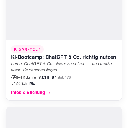
KI & VR · TEIL 1
KI-Bootcamp: ChatGPT & Co. richtig nutzen
Lerne, ChatGPT & Co. clever zu nutzen — und merke,
wann sie daneben liegen.
🧒
💰
8–12 Jahre
·
CHF 97
statt 178
📍
Zürich ·
Mo
Infos & Buchung →