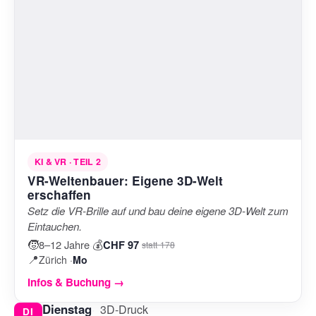
KI & VR · TEIL 2
VR-Weltenbauer: Eigene 3D-Welt
erschaffen
Setz die VR-Brille auf und bau deine eigene 3D-Welt zum
Eintauchen.
🧒
💰
8–12 Jahre
·
CHF 97
statt 178
📍
Zürich ·
Mo
Infos & Buchung →
Dienstag
3D-Druck
DI