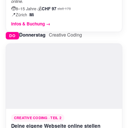
online.
🧒
💰
8–15 Jahre
·
CHF 97
statt 178
📍
Zürich ·
Mi
Infos & Buchung →
Donnerstag
Creative Coding
DO
CREATIVE CODING · TEIL 2
Deine eigene Webseite online stellen