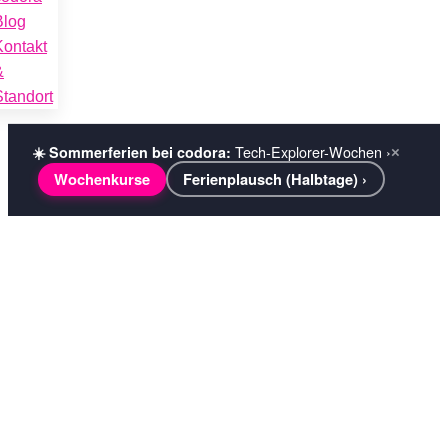
Blog
Kontakt
&
Standort
Tech-Explorer-Wochen ›
☀️ Sommerferien bei codora:
×
Wochenkurse
Ferienplausch (Halbtage) ›