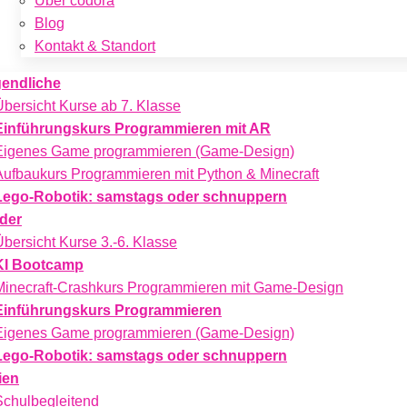
Über codora
Blog
Kontakt & Standort
endliche
Übersicht Kurse ab 7. Klasse
Einführungskurs Programmieren mit AR
Eigenes Game programmieren (Game-Design)
Aufbaukurs Programmieren mit Python & Minecraft
Lego-Robotik: samstags oder schnuppern
der
Übersicht Kurse 3.-6. Klasse
KI Bootcamp
Minecraft-Crashkurs Programmieren mit Game-Design
Einführungskurs Programmieren
Eigenes Game programmieren (Game-Design)
Lego-Robotik: samstags oder schnuppern
ien
Schulbegleitend