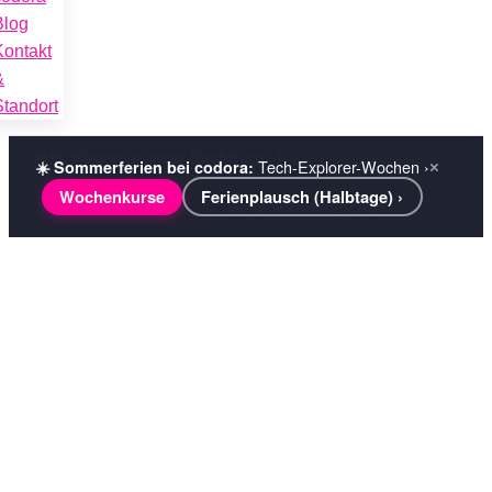
Blog
Kontakt
&
Standort
Tech-Explorer-Wochen ›
☀️ Sommerferien bei codora:
×
Wochenkurse
Ferienplausch (Halbtage) ›