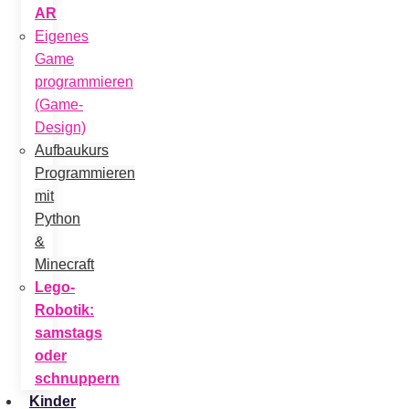
AR
Eigenes
Game
programmieren
(Game-
Design)
Aufbaukurs
Programmieren
mit
Python
&
Minecraft
Lego-
Robotik:
samstags
oder
schnuppern
Kinder