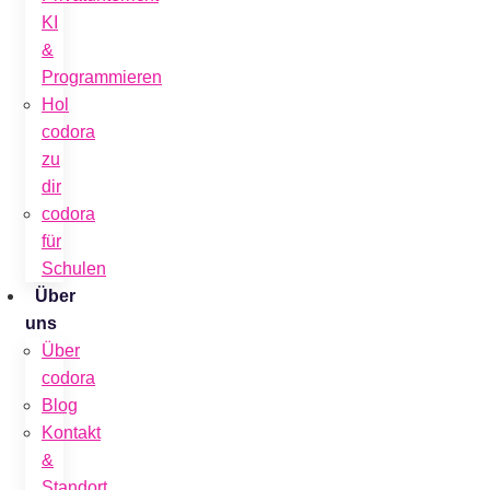
KI
&
Programmieren
Hol
codora
zu
dir
codora
für
Schulen
Über
uns
Über
codora
Blog
Kontakt
&
Standort