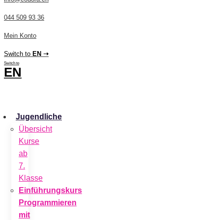
044 509 93 36
Mein Konto
Switch to
EN ➝
Switch to
EN
CHF
0.00
0
Cart
Jugendliche
Übersicht
Kurse
ab
7.
Klasse
Einführungskurs
Programmieren
mit