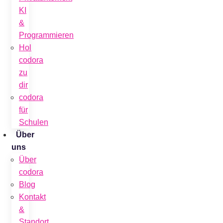
KI
&
Programmieren
Hol
codora
zu
dir
codora
für
Schulen
Über
uns
Über
codora
Blog
Kontakt
&
Standort