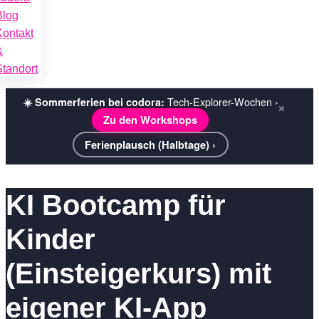
Blog
Kontakt
&
Standort
Tech-Explorer-Wochen ›
☀️ Sommerferien bei codora:
×
Zu den Workshops
Ferienplausch (Halbtage) ›
KI Bootcamp für
Kinder
(Einsteigerkurs) mit
eigener KI-App