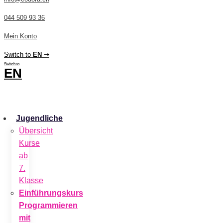
044 509 93 36
Mein Konto
Switch to
EN ➝
Switch to
EN
CHF
0.00
0
Cart
Jugendliche
Übersicht
Kurse
ab
7.
Klasse
Einführungskurs
Programmieren
mit