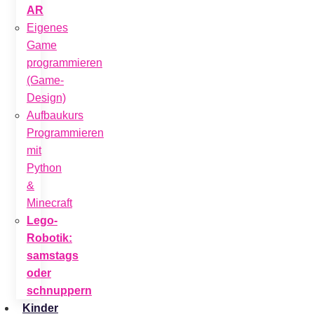
AR
Eigenes
Game
programmieren
(Game-
Design)
Aufbaukurs
Programmieren
mit
Python
&
Minecraft
Lego-
Robotik:
samstags
oder
schnuppern
Kinder