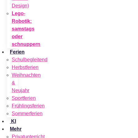
Design)
Lego-
Robotik:
samstags
oder
schnuppern
Ferien
Schulbegleitend
Herbstferien
Weihnachten
&
Neujahr
Sportferien
Frühlingsferien
Sommerferien
KI
Mehr
Privatunterricht