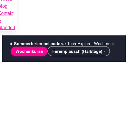
Blog
Kontakt
&
Standort
Tech-Explorer-Wochen ›
☀️ Sommerferien bei codora:
×
Wochenkurse
Ferienplausch (Halbtage) ›