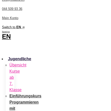
044 509 93 36
Mein Konto
Switch to
EN ➝
Switch to
EN
CHF
0.00
0
Cart
Jugendliche
Übersicht
Kurse
ab
7.
Klasse
Einführungskurs
Programmieren
mit