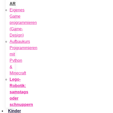
AR
Eigenes
Game
programmieren
(Game-
Design)
Aufbaukurs
Programmieren
mit
Python
&
Minecraft
Lego-
Robotik:
samstags
oder
schnuppern
Kinder