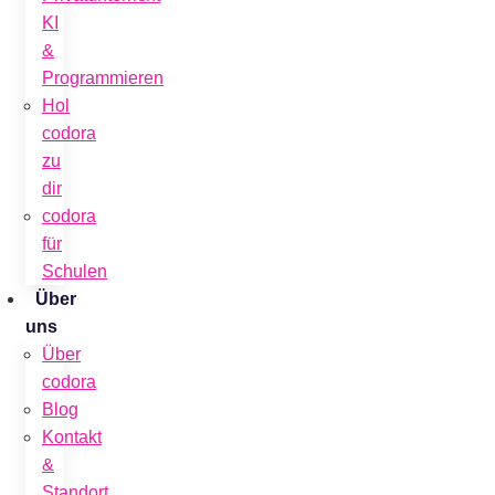
KI
&
Programmieren
Hol
codora
zu
dir
codora
für
Schulen
Über
uns
Über
codora
Blog
Kontakt
&
Standort