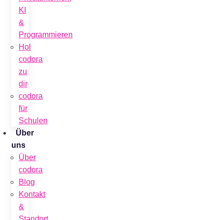
KI
&
Programmieren
Hol
codora
zu
dir
codora
für
Schulen
Über
uns
Über
codora
Blog
Kontakt
&
Standort