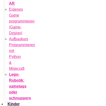
AR
Eigenes
Game
programmieren
(Game-
Design)
Aufbaukurs
Programmieren
mit
Python
&
Minecraft
Lego-
Robotik:
samstags
oder
schnuppern
Kinder