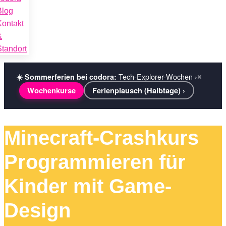
Blog
Kontakt
&
Standort
Tech-Explorer-Wochen ›
☀️ Sommerferien bei codora:
×
Wochenkurse
Ferienplausch (Halbtage) ›
Minecraft-Crashkurs
Programmieren für
Kinder mit Game-
Design