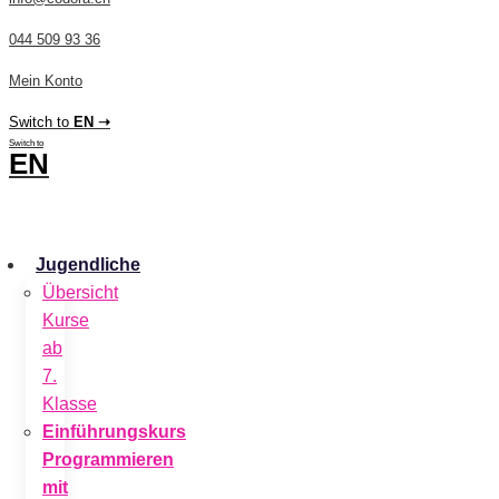
044 509 93 36
Mein Konto
Switch to
EN ➝
Switch to
EN
CHF
0.00
0
Cart
Jugendliche
Übersicht
Kurse
ab
7.
Klasse
Einführungskurs
Programmieren
mit