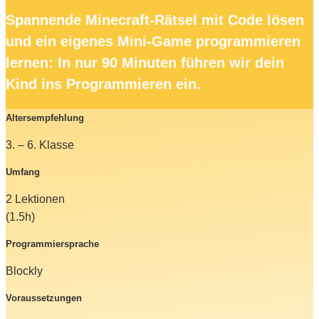
Spannende Minecraft-Rätsel mit Code lösen
und ein eigenes Mini-Game programmieren
lernen: In nur 90 Minuten führen wir dein
Kind ins Programmieren ein.
Altersempfehlung
3. – 6. Klasse
Umfang
2 Lektionen
(1.5h)
Programmiersprache
Blockly
Voraussetzungen