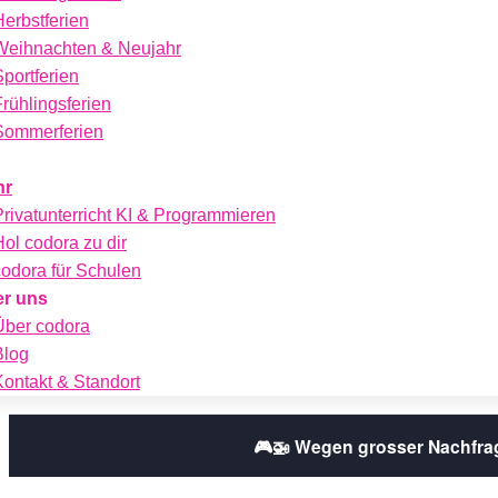
Herbstferien
Weihnachten & Neujahr
Sportferien
Frühlingsferien
Sommerferien
hr
Privatunterricht KI & Programmieren
Hol codora zu dir
codora für Schulen
r uns
Über codora
Blog
Kontakt & Standort
🎮🚁 Wegen grosser Nachfra