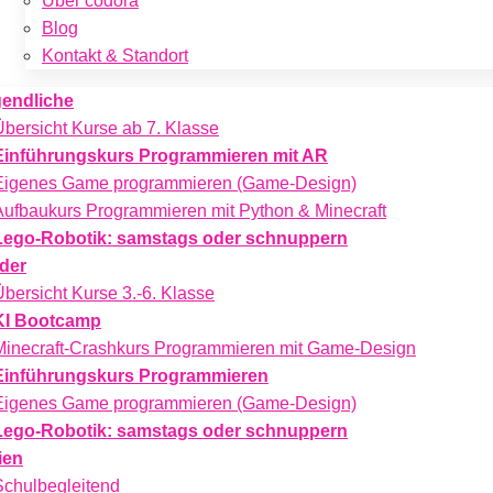
Über codora
Blog
Kontakt & Standort
endliche
Übersicht Kurse ab 7. Klasse
Einführungskurs Programmieren mit AR
Eigenes Game programmieren (Game-Design)
Aufbaukurs Programmieren mit Python & Minecraft
Lego-Robotik: samstags oder schnuppern
der
Übersicht Kurse 3.-6. Klasse
KI Bootcamp
Minecraft-Crashkurs Programmieren mit Game-Design
Einführungskurs Programmieren
Eigenes Game programmieren (Game-Design)
Lego-Robotik: samstags oder schnuppern
ien
Schulbegleitend