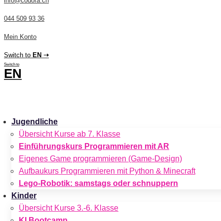
info@codora.ch
044 509 93 36
Mein Konto
Switch to
EN ➝
Switch to
EN
CHF
0.00
0
Cart
Jugendliche
Übersicht Kurse ab 7. Klasse
Einführungskurs Programmieren mit AR
Eigenes Game programmieren (Game-Design)
Aufbaukurs Programmieren mit Python & Minecraft
Lego-Robotik: samstags oder schnuppern
Kinder
Übersicht Kurse 3.-6. Klasse
KI Bootcamp