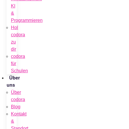
KI
&
Programmieren
Hol
codora
zu
dir
codora
für
Schulen
Über
uns
Über
codora
Blog
Kontakt
&
Standort