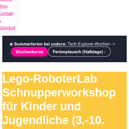
Blog
Kontakt
&
Standort
Tech-Explorer-Wochen ›
☀️ Sommerferien bei codora:
×
Wochenkurse
Ferienplausch (Halbtage) ›
Lego-RoboterLab
Schnupperworkshop
für Kinder und
Jugendliche (3.-10.