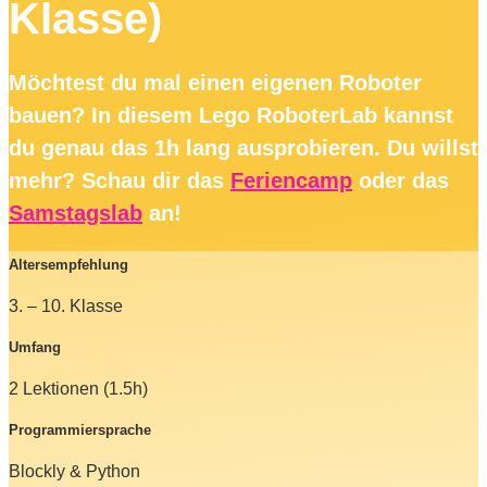
Klasse)
Möchtest du mal einen eigenen Roboter
bauen? In diesem Lego RoboterLab kannst
du genau das 1h lang ausprobieren. Du willst
mehr? Schau dir das
Feriencamp
oder das
Samstagslab
an!
Altersempfehlung
3. – 10. Klasse
Umfang
2 Lektionen (1.5h)
Programmiersprache
Blockly & Python