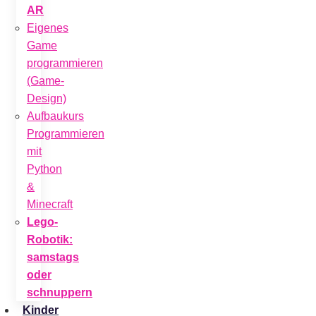
AR
Eigenes
Game
programmieren
(Game-
Design)
Aufbaukurs
Programmieren
mit
Python
&
Minecraft
Lego-
Robotik:
samstags
oder
schnuppern
Kinder