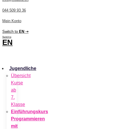
044 509 93 36
Mein Konto
Switch to
EN ➝
Switch to
EN
CHF
0.00
0
Cart
Jugendliche
Übersicht
Kurse
ab
7.
Klasse
Einführungskurs
Programmieren
mit