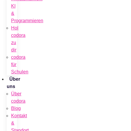
KI
&
Programmieren
Hol
codora
zu
dir
codora
für
Schulen
Über
uns
Über
codora
Blog
Kontakt
&
Standort