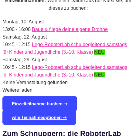
Einzelteilnahmen:
Wähle ein Datum aus der Kursliste, um
dieses zu buchen:
Montag,
10. August
13:00
-
16:00
Baue & fliege deine eigene Drohne
Samstag,
22. August
10:45
-
12:15
Lego-RoboterLab schulbegleitend samstags
für Kinder und Jugendliche (3.-10. Klasse)
NEU
Samstag,
29. August
10:45
-
12:15
Lego-RoboterLab schulbegleitend samstags
für Kinder und Jugendliche (3.-10. Klasse)
NEU
Keine Veranstaltung gefunden
Weitere laden
Einzelteilnahme buchen ➝
Alle Teilnahmeoptionen ➝
Zum Schnuppern: die RoboterLab