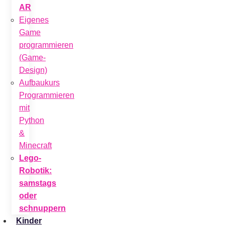
AR
Eigenes
Game
programmieren
(Game-
Design)
Aufbaukurs
Programmieren
mit
Python
&
Minecraft
Lego-
Robotik:
samstags
oder
schnuppern
Kinder