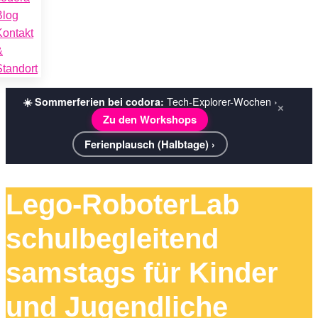
Blog
Kontakt
&
Standort
Tech-Explorer-Wochen ›
☀️ Sommerferien bei codora:
×
Zu den Workshops
Ferienplausch (Halbtage) ›
Lego-RoboterLab
schulbegleitend
samstags für Kinder
und Jugendliche