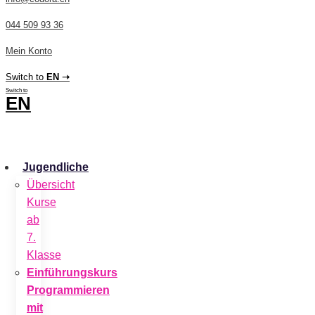
044 509 93 36
Mein Konto
Switch to
EN ➝
Switch to
EN
CHF
0.00
0
Cart
Jugendliche
Übersicht
Kurse
ab
7.
Klasse
Einführungskurs
Programmieren
mit