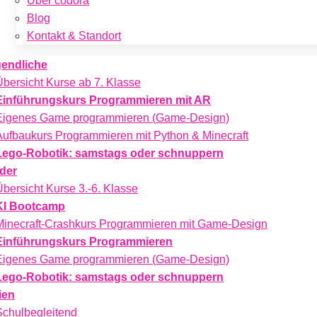
Über codora
Blog
Kontakt & Standort
endliche
Übersicht Kurse ab 7. Klasse
Einführungskurs Programmieren mit AR
Eigenes Game programmieren (Game-Design)
Aufbaukurs Programmieren mit Python & Minecraft
Lego-Robotik: samstags oder schnuppern
der
Übersicht Kurse 3.-6. Klasse
KI Bootcamp
Minecraft-Crashkurs Programmieren mit Game-Design
Einführungskurs Programmieren
Eigenes Game programmieren (Game-Design)
Lego-Robotik: samstags oder schnuppern
ien
Schulbegleitend