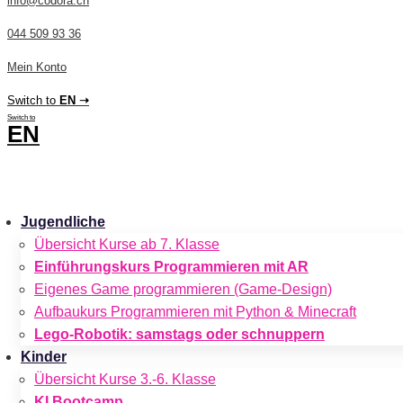
info@codora.ch
044 509 93 36
Mein Konto
Switch to
EN ➝
Switch to
EN
CHF
0.00
0
Cart
Jugendliche
Übersicht Kurse ab 7. Klasse
Einführungskurs Programmieren mit AR
Eigenes Game programmieren (Game-Design)
Aufbaukurs Programmieren mit Python & Minecraft
Lego-Robotik: samstags oder schnuppern
Kinder
Übersicht Kurse 3.-6. Klasse
KI Bootcamp