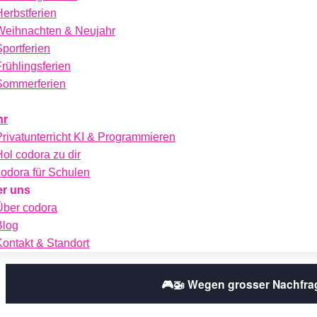
Herbstferien
Weihnachten & Neujahr
Sportferien
Frühlingsferien
Sommerferien
hr
Privatunterricht KI & Programmieren
Hol codora zu dir
codora für Schulen
r uns
Über codora
Blog
Kontakt & Standort
🎮🚁 Wegen grosser Nachfra