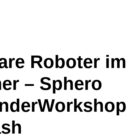
re Roboter im
er – Sphero
nderWorkshop
sh