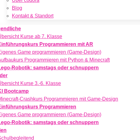
Über codora
Blog
Kontakt & Standort
endliche
Übersicht Kurse ab 7. Klasse
Einführungskurs Programmieren mit AR
Eigenes Game programmieren (Game-Design)
Aufbaukurs Programmieren mit Python & Minecraft
Lego-Robotik: samstags oder schnuppern
der
Übersicht Kurse 3.-6. Klasse
KI Bootcamp
Minecraft-Crashkurs Programmieren mit Game-Design
Einführungskurs Programmieren
Eigenes Game programmieren (Game-Design)
Lego-Robotik: samstags oder schnuppern
ien
Schulbegleitend