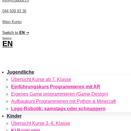
info@codora.ch
044 509 93 36
Mein Konto
Switch to
EN ➝
Switch to
EN
CHF
0.00
0
Cart
Jugendliche
Übersicht Kurse ab 7. Klasse
Einführungskurs Programmieren mit AR
Eigenes Game programmieren (Game-Design)
Aufbaukurs Programmieren mit Python & Minecraft
Lego-Robotik: samstags oder schnuppern
Kinder
Übersicht Kurse 3.-6. Klasse
KI Bootcamp