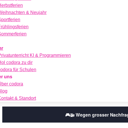
Herbstferien
Weihnachten & Neujahr
Sportferien
Frühlingsferien
Sommerferien
hr
Privatunterricht KI & Programmieren
Hol codora zu dir
codora für Schulen
r uns
Über codora
Blog
Kontakt & Standort
🎮🚁 Wegen grosser Nachfra