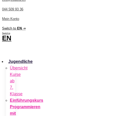
044 509 93 36
Mein Konto
Switch to
EN ➝
Switch to
EN
CHF
0.00
0
Cart
Jugendliche
Übersicht
Kurse
ab
7.
Klasse
Einführungskurs
Programmieren
mit