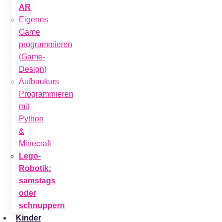
AR
Eigenes
Game
programmieren
(Game-
Design)
Aufbaukurs
Programmieren
mit
Python
&
Minecraft
Lego-
Robotik:
samstags
oder
schnuppern
Kinder