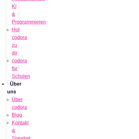
KI
&
Programmieren
Hol
codora
zu
dir
codora
für
Schulen
Über
uns
Über
codora
Blog
Kontakt
&
Standort