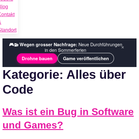
Blog
Kontakt
&
Standort
Neue Durchführungen
🎮🚁 Wegen grosser Nachfrage:
Tech-Explorer-Wochen ›
☀️ Sommerferien bei codora:
×
in den Sommerferien
Wochenkurse
Ferienplausch (Halbtage) ›
Drohne bauen
Game veröffentlichen
Kategorie:
Alles über
Code
Was ist ein Bug in Software
und Games?