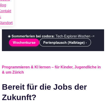
Blog
Kontakt
&
Standort
Tech-Explorer-Wochen ›
☀️ Sommerferien bei codora:
×
Wochenkurse
Ferienplausch (Halbtage) ›
Programmieren & KI lernen – für Kinder, Jugendliche in
& um Zürich
Bereit für die Jobs der
Zukunft?