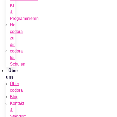
KI
&
Programmieren
Hol
codora
zu
dir
codora
für
Schulen
Über
uns
Über
codora
Blog
Kontakt
&
Standort