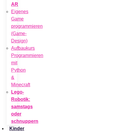
AR
Eigenes
Game
programmieren
(Game-
Design)
Aufbaukurs
Programmieren
mit
Python
&
Minecraft
Lego-
Robotik:
samstags
oder
schnuppern
Kinder