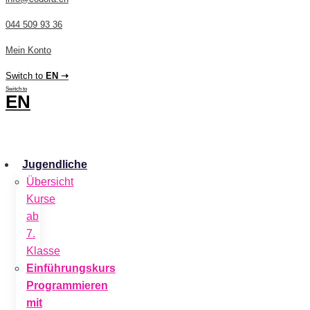
044 509 93 36
Mein Konto
Switch to
EN ➝
Switch to
EN
CHF
0.00
0
Cart
Jugendliche
Übersicht
Kurse
ab
7.
Klasse
Einführungskurs
Programmieren
mit