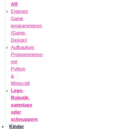
AR
Eigenes
Game
programmieren
(Game-
Design)
Aufbaukurs
Programmieren
mit
Python
&
Minecraft
Lego-
Robotik:
samstags
oder
schnuppern
Kinder