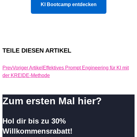
KI Bootcamp entdecken
TEILE DIESEN ARTIKEL
Prev
Voriger Artikel
Effektives Prompt Engineering für KI mit
der KREIDE-Methode
Zum ersten Mal hier?
Hol dir bis zu 30%
Willkommensrabatt!