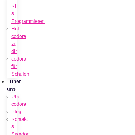
KI
&
Programmieren
Hol
codora
zu
dir
codora
für
Schulen
Über
uns
Über
codora
Blog
Kontakt
&
Standort