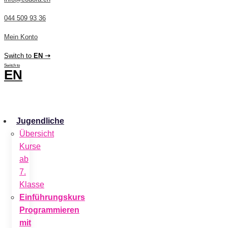
044 509 93 36
Mein Konto
Switch to
EN ➝
Switch to
EN
CHF
0.00
0
Cart
Jugendliche
Übersicht
Kurse
ab
7.
Klasse
Einführungskurs
Programmieren
mit