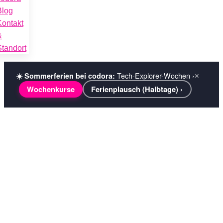
Blog
Kontakt
&
Standort
Tech-Explorer-Wochen ›
☀️ Sommerferien bei codora:
×
Wochenkurse
Ferienplausch (Halbtage) ›