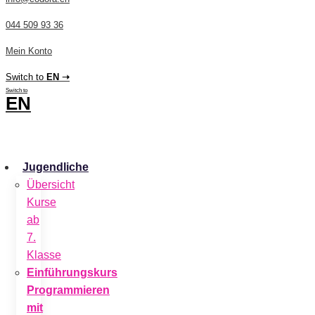
044 509 93 36
Mein Konto
Switch to
EN ➝
Switch to
EN
CHF
0.00
0
Cart
Jugendliche
Übersicht
Kurse
ab
7.
Klasse
Einführungskurs
Programmieren
mit