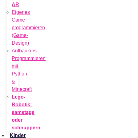
AR
Eigenes
Game
programmieren
(Game-
Design)
Aufbaukurs
Programmieren
mit
Python
&
Minecraft
Lego-
Robotik:
samstags
oder
schnuppern
Kinder