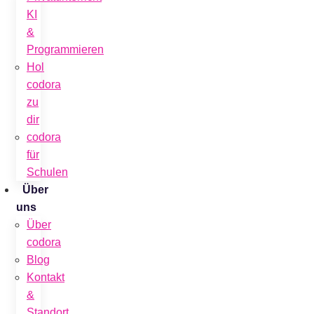
KI
&
Programmieren
Hol
codora
zu
dir
codora
für
Schulen
Über
uns
Über
codora
Blog
Kontakt
&
Standort