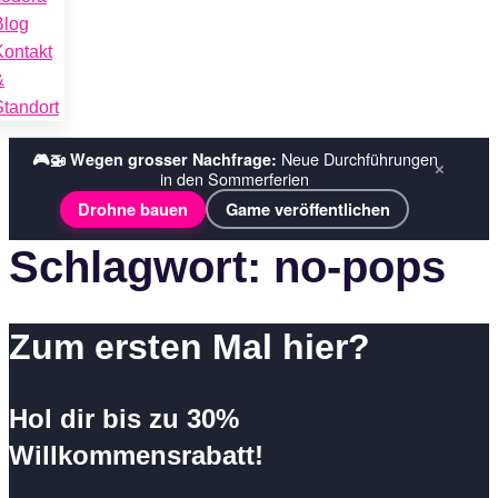
Blog
Kontakt
&
Standort
Tech-Explorer-Wochen ›
☀️ Sommerferien bei codora:
×
Wochenkurse
Ferienplausch (Halbtage) ›
Schlagwort:
no-pops
Zum ersten Mal hier?
Hol dir bis zu 30%
Willkommensrabatt!