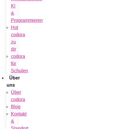
KI
&
Programmieren
Hol
codora
zu
dir
codora
für
Schulen
Über
uns
Über
codora
Blog
Kontakt
&
Standort