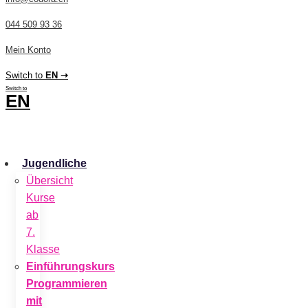
044 509 93 36
Mein Konto
Switch to
EN ➝
Switch to
EN
CHF
0.00
0
Cart
Jugendliche
Übersicht
Kurse
ab
7.
Klasse
Einführungskurs
Programmieren
mit