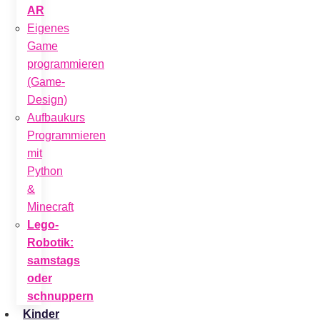
AR
Eigenes
Game
programmieren
(Game-
Design)
Aufbaukurs
Programmieren
mit
Python
&
Minecraft
Lego-
Robotik:
samstags
oder
schnuppern
Kinder