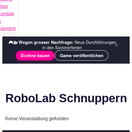
Blog
Kontakt
&
Standort
Tech-Explorer-Wochen ›
☀️ Sommerferien bei codora:
×
Wochenkurse
Ferienplausch (Halbtage) ›
RoboLab Schnuppern
Keine Veranstaltung gefunden