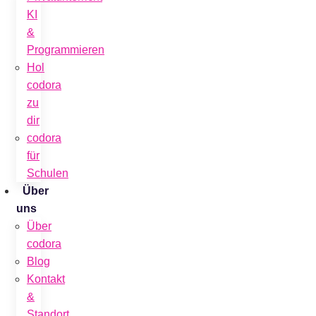
KI
&
Programmieren
Hol
codora
zu
dir
codora
für
Schulen
Über
uns
Über
codora
Blog
Kontakt
&
Standort