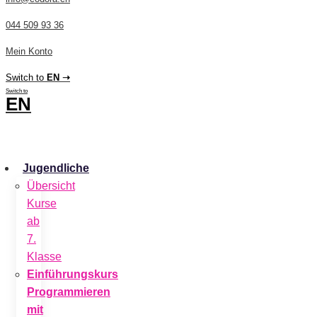
044 509 93 36
Mein Konto
Switch to
EN ➝
Switch to
EN
CHF
0.00
0
Cart
Jugendliche
Übersicht
Kurse
ab
7.
Klasse
Einführungskurs
Programmieren
mit