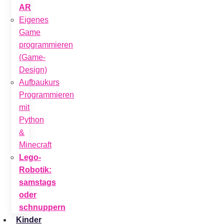
AR
Eigenes
Game
programmieren
(Game-
Design)
Aufbaukurs
Programmieren
mit
Python
&
Minecraft
Lego-
Robotik:
samstags
oder
schnuppern
Kinder