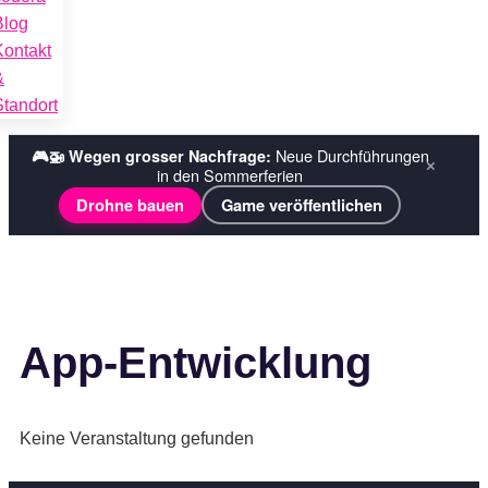
Blog
Kontakt
&
Standort
Tech-Explorer-Wochen ›
☀️ Sommerferien bei codora:
×
Wochenkurse
Ferienplausch (Halbtage) ›
App-Entwicklung
Keine Veranstaltung gefunden