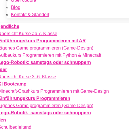
Über codora
Blog
Kontakt & Standort
endliche
Übersicht Kurse ab 7. Klasse
Einführungskurs Programmieren mit AR
Eigenes Game programmieren (Game-Design)
Aufbaukurs Programmieren mit Python & Minecraft
Lego-Robotik: samstags oder schnuppern
der
Übersicht Kurse 3.-6. Klasse
KI Bootcamp
Minecraft-Crashkurs Programmieren mit Game-Design
Einführungskurs Programmieren
Eigenes Game programmieren (Game-Design)
Lego-Robotik: samstags oder schnuppern
ien
Schulbegleitend