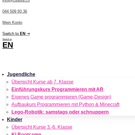
info@codora.ch
044 509 93 36
Mein Konto
Switch to
EN ➝
Switch to
EN
CHF
0.00
0
Cart
Jugendliche
Übersicht Kurse ab 7. Klasse
Einführungskurs Programmieren mit AR
Eigenes Game programmieren (Game-Design)
Aufbaukurs Programmieren mit Python & Minecraft
Lego-Robotik: samstags oder schnuppern
Kinder
Übersicht Kurse 3.-6. Klasse
KI Bootcamp