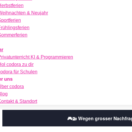
Herbstferien
Weihnachten & Neujahr
Sportferien
Frühlingsferien
Sommerferien
hr
Privatunterricht KI & Programmieren
Hol codora zu dir
codora für Schulen
r uns
Über codora
Blog
Kontakt & Standort
🎮🚁 Wegen grosser Nachfra