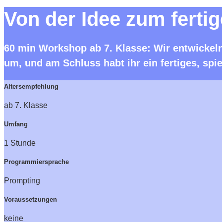
Von der Idee zum ferti
60 min Workshop ab 7. Klasse: Wir entwickel
um, und am Schluss habt ihr ein fertiges, spie
Altersempfehlung
ab 7. Klasse
Umfang
1 Stunde
Programmiersprache
Prompting
Voraussetzungen
keine