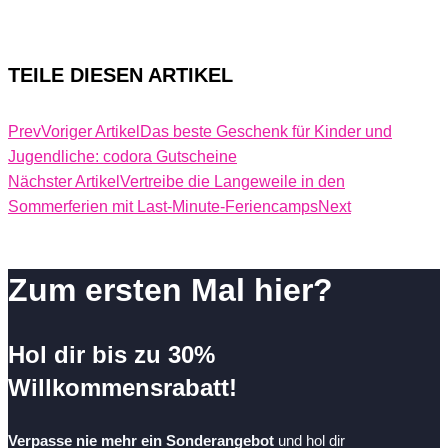
TEILE DIESEN ARTIKEL
Prev
Voriger Artikel
Das beste Geschenk für Kinder und
Jugendliche: codora Gutscheine
Nächster Artikel
Vertreibe die Langeweile in den
Sommerferien mit Last-Minute-Feriencamps
Next
Zum ersten Mal hier?
Hol dir bis zu 30%
Willkommensrabatt!
Verpasse nie mehr ein Sonderangebot
und hol dir