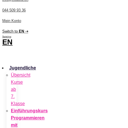
044 509 93 36
Mein Konto
Switch to
EN ➝
Switch to
EN
CHF
0.00
0
Cart
Jugendliche
Übersicht
Kurse
ab
7.
Klasse
Einführungskurs
Programmieren
mit