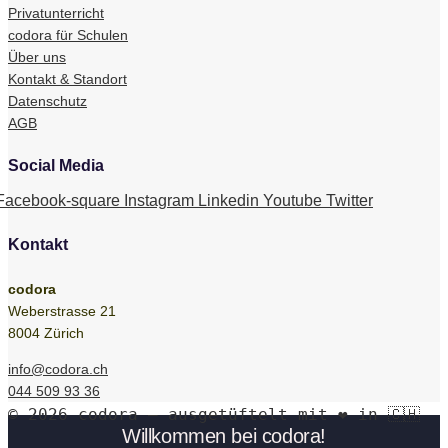
Privatunterricht
codora für Schulen
Über uns
Kontakt & Standort
Datenschutz
AGB
Social Media
Facebook-square
Instagram
Linkedin
Youtube
Twitter
Kontakt
codora
Weberstrasse 21
8004 Zürich
info@codora.ch
044 509 93 36
© 2026 codora – ausgetüftelt mit ❤️ in 🇨🇭
Willkommen bei codora!