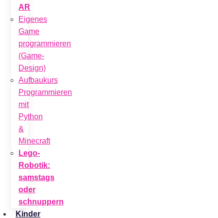
AR
Eigenes
Game
programmieren
(Game-
Design)
Aufbaukurs
Programmieren
mit
Python
&
Minecraft
Lego-
Robotik:
samstags
oder
schnuppern
Kinder