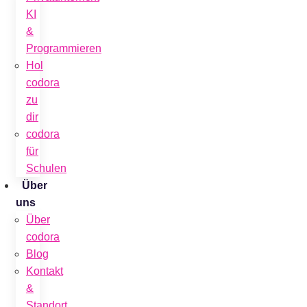
KI
&
Programmieren
Hol
codora
zu
dir
codora
für
Schulen
Über
uns
Über
codora
Blog
Kontakt
&
Standort