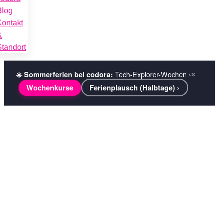
Blog
Kontakt
&
Standort
Tech-Explorer-Wochen ›
☀️ Sommerferien bei codora:
×
Wochenkurse
Ferienplausch (Halbtage) ›